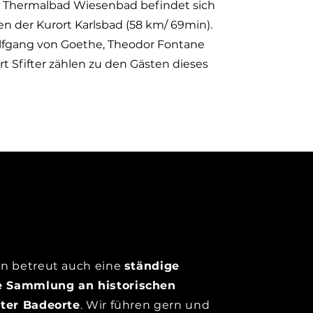
 Thermalbad Wiesenbad befindet sich
en der Kurort Karlsbad (58 km/ 69min).
fgang von Goethe, Theodor Fontane
t Sfifter zählen zu den Gästen dieses
in betreut auch eine
ständige
 Sammlung an historischen
lter Badeorte
. Wir führen gern und