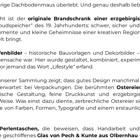
rige Dachbodenmaus überlebt. Und genau deshalb liebe
ht ist der
originale Brandschrank einer erzgebirgi
dspeicher“ des 19. Jahrhunderts: schwer, sicher und g
umente und kleine Geheimnisse einer kreativen Region
t bringt.
enbilder
– historische Bauvorlagen und Dekorbilder –
ensache war. Hier wurde gestaltet, kombiniert, experim
r jemand das Wort „Lifestyle“ erfand.
unserer Sammlung zeigt, dass gutes Design manchmal
rwartet: bei Verpackungen. Die berühmten
Ostereie
fische Gestaltung, feine Druckkunst und erzgebirgis
se. Was einst dazu diente, zerbrechliche Ostereier si
te von Farben, Formen, Typografie und einem erstaunli
Perlentaschen,
die beweisen, dass Handarbeit und
 geschliffenes
Glas von Pech & Kunte aus Olbernhau