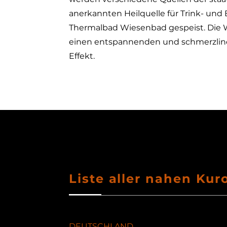
anerkannten Heilquelle für Trink- un
Thermalbad Wiesenbad gespeist. Die 
einen entspannenden und schmerzli
Effekt.​
Liste aller nahen Kur
DEUTSCHLAND