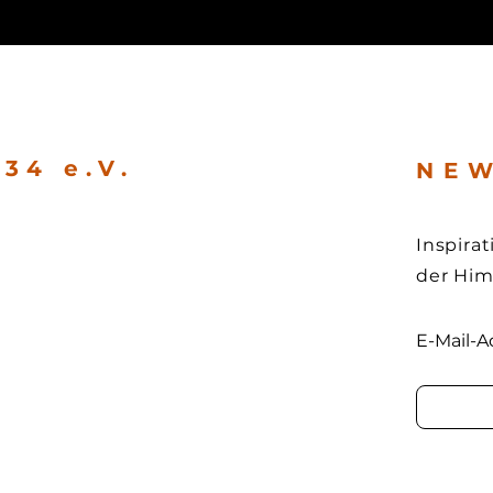
34 e.V.
N E W
Inspira
der Hi
E-Mail-A
e