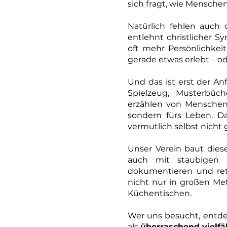
sich fragt, wie Mensche
Natürlich fehlen auch
entlehnt christlicher S
oft mehr Persönlichkeit
gerade etwas erlebt – 
Und das ist erst der An
Spielzeug, Musterbüch
erzählen von Menschen
sondern fürs Leben. D
vermutlich selbst nicht 
Unser Verein baut dies
auch mit staubigen 
dokumentieren und re
nicht nur in großen M
Küchentischen.
Wer uns besucht, entdec
als
überraschend vielfä