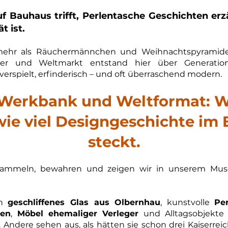
 Bauhaus trifft, Perlentasche Geschichten erzä
t ist.
mehr als Räuchermännchen und Weihnachtspyramiden
r und Weltmarkt entstand hier über Generatio
 verspielt, erfinderisch – und oft überraschend modern.
Werkbank und Weltformat: 
wie viel Designgeschichte im
steckt.
sammeln, bewahren und zeigen wir in unserem Muse
ch
geschliffenes Glas aus Olbernhau
, kunstvolle
Pe
ren
,
Möbel ehemaliger Verleger
und Alltagsobjekte
 Andere sehen aus, als hätten sie schon drei Kaiserrei