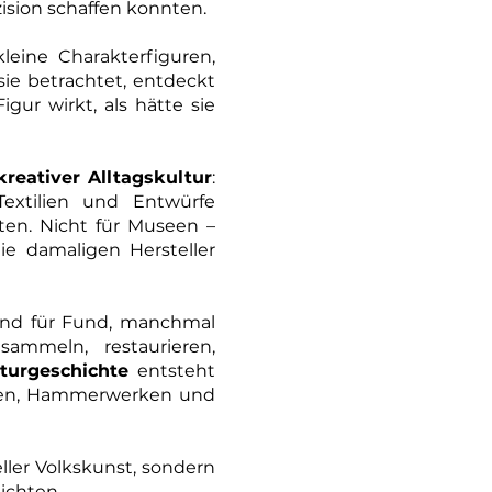
ision schaffen konnten.
leine Charakterfiguren,
sie betrachtet, entdeckt
gur wirkt, als hätte sie
eativer Alltagskultur
:
Textilien und Entwürfe
en. Nicht für Museen –
e damaligen Hersteller
Fund für Fund, manchmal
mmeln, restaurieren,
turgeschichte
entsteht
rgen, Hammerwerken und
ller Volkskunst, sondern
ichten.