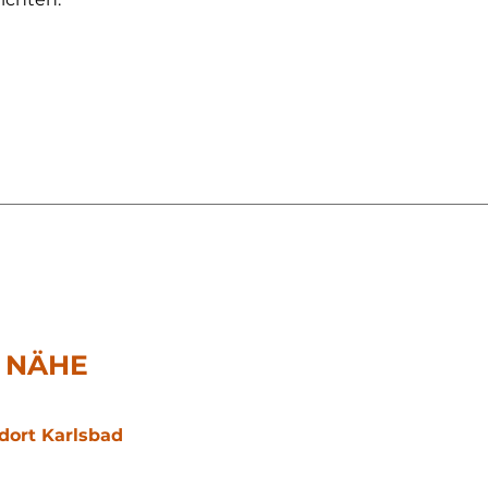
R NÄHE
ort Karlsbad​