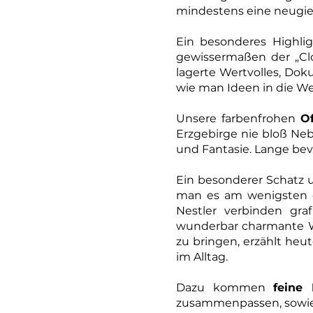
mindestens eine neugie
Ein besonderes Highlig
gewissermaßen der „Clou
lagerte Wertvolles, Dok
wie man Ideen in die Wel
Unsere farbenfrohen
Of
Erzgebirge nie bloß Neb
und Fantasie. Lange bevo
Ein besonderer Schatz 
man es am wenigsten e
Nestler verbinden gra
wunderbar charmante Wei
zu bringen, erzählt heu
im Alltag.
Dazu kommen
feine 
zusammenpassen, sowie