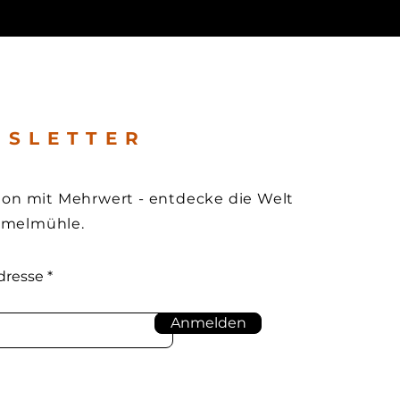
 S L E T T E R
tion mit Mehrwert - entdecke die Welt
mmelmühle.
dresse
Anmelden