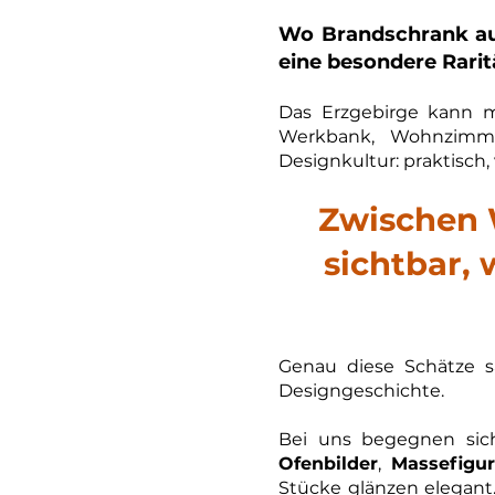
Wo Brandschrank auf
eine besondere Raritä
Das Erzgebirge kann 
Werkbank, Wohnzimme
Designkultur: praktisch,
Zwischen 
sichtbar, 
Genau diese Schätze 
Designgeschichte.
Bei uns begegnen si
Ofenbilder
,
Massefigu
Stücke glänzen elegant.