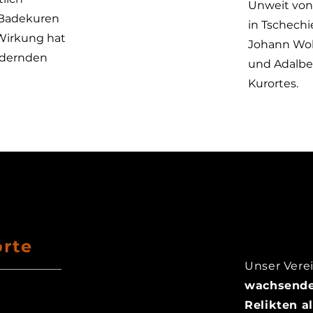
Unweit von
d Badekuren
in Tschechi
Wirkung hat
Johann Wol
ndernden
und Adalber
Kurortes.
orte
Unser Vere
wachsende
Relikten a