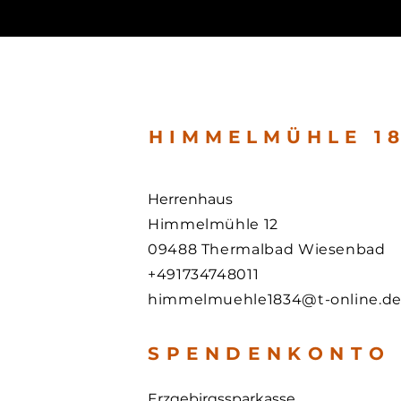
HIMMELMÜHLE 18
Herrenhaus
Himmelmühle 12
09488 Thermalbad Wiesenbad
+491734748011
himmelmuehle1834@t-online.d
S P E N D E N K O N T O
Erzgebirgssparkasse