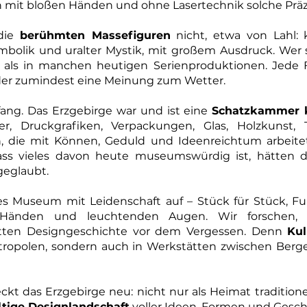
n mit bloßen Händen und ohne Lasertechnik solche Präz
 die
berühmten Massefiguren
nicht, etwa von Lahl: k
ymbolik und uralter Mystik, mit großem Ausdruck. Wer 
 als in manchen heutigen Serienproduktionen. Jede Fi
oder zumindest eine Meinung zum Wetter.
fang. Das Erzgebirge war und ist eine
Schatzkammer kr
er, Druckgrafiken, Verpackungen, Glas, Holzkunst, 
, die mit Können, Geduld und Ideenreichtum arbeitet
ass vieles davon heute museumswürdig ist, hätten di
geglaubt.
es Museum mit Leidenschaft auf – Stück für Stück, 
Händen und leuchtenden Augen. Wir forschen, sa
tten Designgeschichte vor dem Vergessen. Denn
Kul
etropolen, sondern auch in Werkstätten zwischen Be
kt das Erzgebirge neu: nicht nur als Heimat traditione
ltige Designlandschaft
voller Ideen, Formen und Gesch