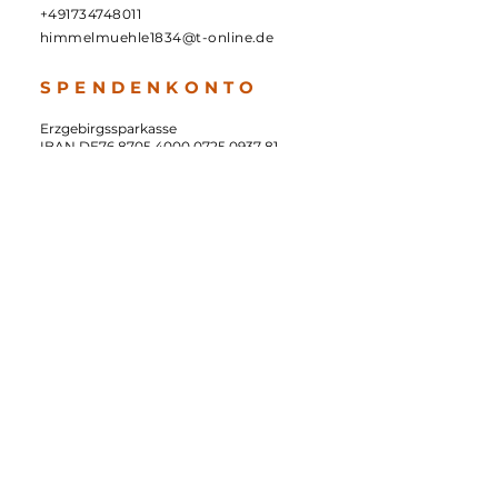
+491734748011
himmelmuehle1834@t-online.de
S P E N D E N K O N T O
Erzgebirgssparkasse
IBAN DE76
8705 4000 0725 0937
81
BIC WELADED1STB
N E W S L E T T E R
Inspiration mit Mehrwert -
entdecke die Welt der
Himmelmühle.
E-Mail-Adresse
Anmelden