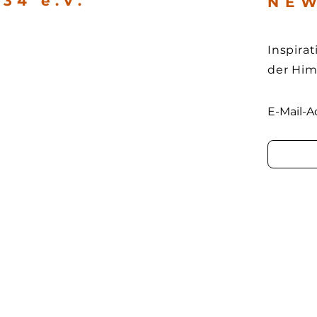
34 e.V.
N E W
Inspira
der Hi
E-Mail-A
e
1