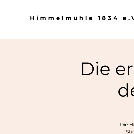
Himmelmühle 1834 e.
Die e
d
Die H
Sti