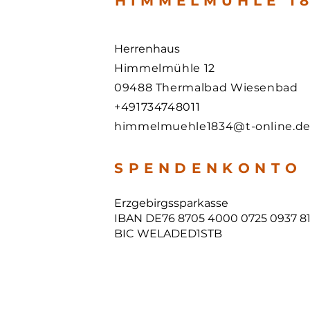
HIMMELMÜHLE 18
Herrenhaus
Himmelmühle 12
09488 Thermalbad Wiesenbad
+491734748011
himmelmuehle1834@t-online.d
S P E N D E N K O N T O
Erzgebirgssparkasse
IBAN DE76 8705 4000 0725 0937 8
BIC WELADED1STB