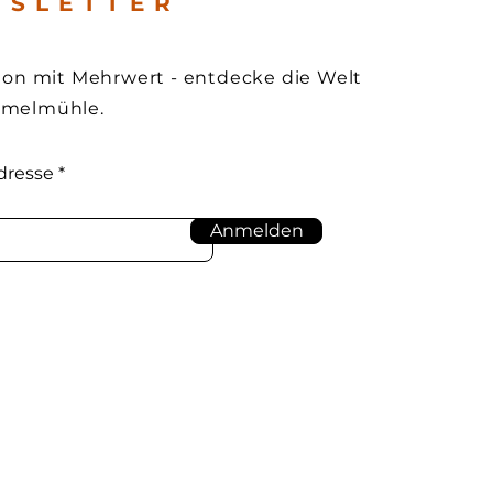
 S L E T T E R
tion mit Mehrwert - entdecke die Welt
mmelmühle.
dresse
Anmelden