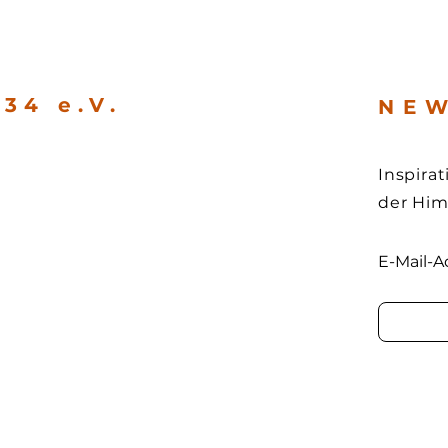
34 e.V.
N E W
Inspira
der Hi
E-Mail-A
e
1