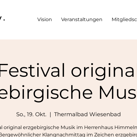
V.
Vision
Veranstaltungen
Mitgliedsc
Festival origina
ebirgische Musi
So., 19. Okt.
  |  
Thermalbad Wiesenbad
al original erzgebirgische Musik im Herrenhaus Himm
ßergewöhnlicher Klangnachmittag im Zeichen erzgebir