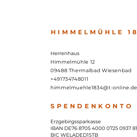
HIMMELMÜHLE 18
Herrenhaus
Himmelmühle 12
09488 Thermalbad Wiesenbad
+491734748011
himmelmuehle1834@t-online.d
S P E N D E N K O N T O
Erzgebirgssparkasse
IBAN DE76 8705 4000 0725 0937 8
BIC WELADED1STB