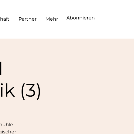
Abonnieren
haft
Partner
Mehr
l
k (3)
elmühle
gischer