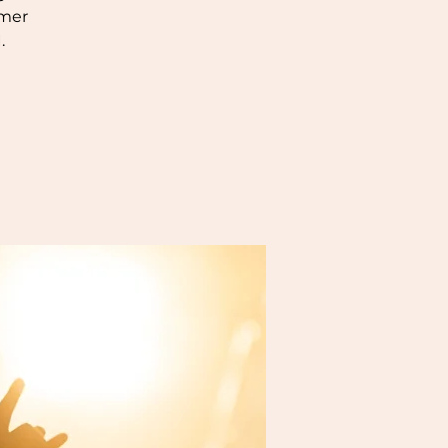
mmer
I.