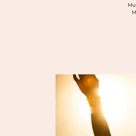
Mus
M