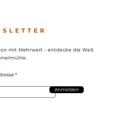
 S L E T T E R
tion mit Mehrwert - entdecke die Welt
mmelmühle.
dresse
Anmelden