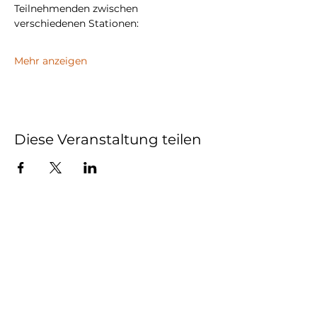
Teilnehmenden zwischen 
verschiedenen Stationen:
Mehr anzeigen
Diese Veranstaltung teilen
HIMMELMÜHLE
1834 e.V.
Herrenhaus
Himmelmühle 12
09488 Thermalbad Wiesenbad